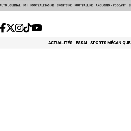
AUTO JOURNAL
F1I
FOOTBALL365.FR
SPORTS.FR
FOOTBALL.FR
AKOUODIO - PODCAST
S
ACTUALITÉS
ESSAI
SPORTS MÉCANIQUE