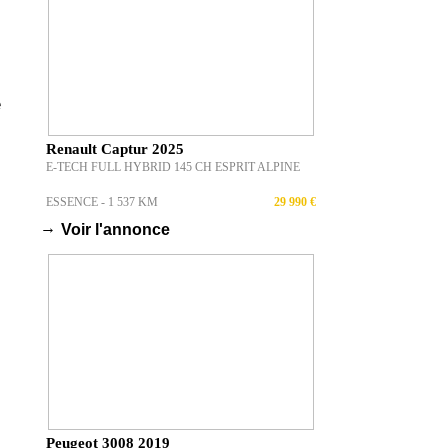
é
Renault Captur 2025
E-TECH FULL HYBRID 145 CH ESPRIT ALPINE
ESSENCE - 1 537 KM
29 990 €
→
Voir l'annonce
Peugeot 3008 2019