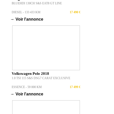
BLUEHDI 130CH S&S EAT8 GT LINE
DIESEL - 133 433 KM
17 490 €
→
Voir l'annonce
Volkswagen Polo 2018
1.0 TSI 115 S&S DSG7 CARAT EXCLUSIVE
ESSENCE - 59 000 KM
17 499 €
→
Voir l'annonce