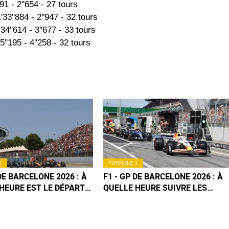
1 - 2''654 - 27 tours
33''884 - 2''947 - 32 tours
4''614 - 3''677 - 33 tours
''195 - 4''258 - 32 tours
1
FORMULE 1
 DE BARCELONE 2026 : À
F1 - GP DE BARCELONE 2026 : À
HEURE EST LE DÉPART
QUELLE HEURE SUIVRE LES
OURSE DE DIMANCHE ?
QUALIFICATIONS DU SAMEDI ?