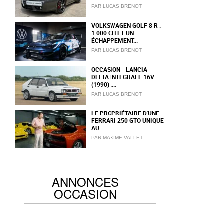
PAR LUCAS BRENOT
VOLKSWAGEN GOLF 8 R :
1 000 CH ET UN
ÉCHAPPEMENT...
PAR LUCAS BRENOT
OCCASION - LANCIA
DELTA INTEGRALE 16V
(1990) :...
PAR LUCAS BRENOT
LE PROPRIÉTAIRE D'UNE
FERRARI 250 GTO UNIQUE
AU...
PAR MAXIME VALLET
,
ANNONCES
OCCASION