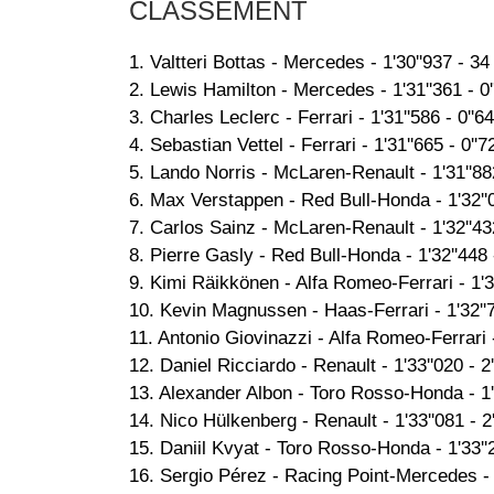
CLASSEMENT
1. Valtteri Bottas - Mercedes - 1'30''937 - 34
2. Lewis Hamilton - Mercedes - 1'31''361 - 0'
3. Charles Leclerc - Ferrari - 1'31''586 - 0''6
4. Sebastian Vettel - Ferrari - 1'31''665 - 0''7
5. Lando Norris - McLaren-Renault - 1'31''882
6. Max Verstappen - Red Bull-Honda - 1'32''0
7. Carlos Sainz - McLaren-Renault - 1'32''432
8. Pierre Gasly - Red Bull-Honda - 1'32''448 -
9. Kimi Räikkönen - Alfa Romeo-Ferrari - 1'32
10. Kevin Magnussen - Haas-Ferrari - 1'32''7
11. Antonio Giovinazzi - Alfa Romeo-Ferrari - 
12. Daniel Ricciardo - Renault - 1'33''020 - 2
13. Alexander Albon - Toro Rosso-Honda - 1'3
14. Nico Hülkenberg - Renault - 1'33''081 - 2
15. Daniil Kvyat - Toro Rosso-Honda - 1'33''2
16. Sergio Pérez - Racing Point-Mercedes - 1