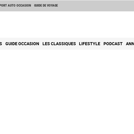
PORT AUTO OCCASION
GUIDE DE VOYAGE
S
GUIDE OCCASION
LES CLASSIQUES
LIFESTYLE
PODCAST
ANN