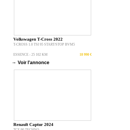
Volkswagen T-Cross 2022
T-CROSS 1.0 TSI 95 START/STOP BVM5
ESSENCE - 25 102 KM
18 990 €
→
Voir l'annonce
Renault Captur 2024
TCE 90 TECHNO