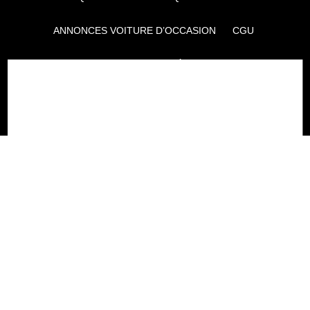
ANNONCES VOITURE D’OCCASION
CGU
POLITIQUE DE CONFIDENTIALITÉ
L'AUTO JOURNAL
AUTO PLUS
F1I
CE SITE APPARTIENT À REWORLD MEDIA
AUTRES THÉMATIQUES DU GROUPE :
VOYAGES
FÉMININ
INFOTAINMENT
MAISON
SPORT
SÉMINAIRES ET EVÉNEMENTIEL
TECHNOLOGIES
GAMING
ARTISANS/BTP
DIY DÉCO
GESTION DES COOKIES