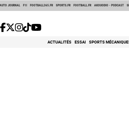
AUTO JOURNAL
F1I
FOOTBALL365.FR
SPORTS.FR
FOOTBALL.FR
AKOUODIO - PODCAST
S
ACTUALITÉS
ESSAI
SPORTS MÉCANIQUE