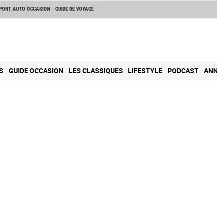
PORT AUTO OCCASION
GUIDE DE VOYAGE
S
GUIDE OCCASION
LES CLASSIQUES
LIFESTYLE
PODCAST
ANN