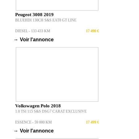
Peugeot 3008 2019
BLUEHDI 130CH S&S EAT8 GT LINE
DIESEL - 133 433 KM
17 490 €
→
Voir l'annonce
Volkswagen Polo 2018
1.0 TSI 115 S&S DSG7 CARAT EXCLUSIVE
ESSENCE - 59 000 KM
17 499 €
→
Voir l'annonce