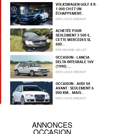
VOLKSWAGEN GOLF 8 R :
1 000 CH ET UN
ÉCHAPPEMENT...
PAR LUCAS BRENOT
ACHETÉE POUR
SEULEMENT 3 500 €,
CETTE MERCEDES SL
600...
PAR MAXIME VALLET
OCCASION - LANCIA
DELTA INTEGRALE 16V
(1990) :...
PAR LUCAS BRENOT
OCCASION - AUDI S4
AVANT : SEULEMENT 6
000 KM… MAIS...
PAR LUCAS BRENOT
ANNONCES
OCCASION