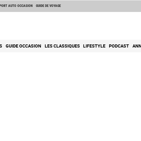
PORT AUTO OCCASION
GUIDE DE VOYAGE
S
GUIDE OCCASION
LES CLASSIQUES
LIFESTYLE
PODCAST
ANN