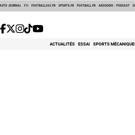
AUTO JOURNAL
F1I
FOOTBALL365.FR
SPORTS.FR
FOOTBALL.FR
AKOUODIO - PODCAST
S
ACTUALITÉS
ESSAI
SPORTS MÉCANIQUE