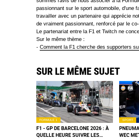
sommes ravis de nous associer à la Formul
passionnant sur le sport automobile, d'une fa
travailler avec un partenaire qui apprécie
de vraiment passionnant, renforcé par le co
Le partenariat entre la F1 et Twitch ne con
Sur le même thème :
-
Comment la F1 cherche des supporters su
SUR LE MÊME SUJET
FORMULE 1
SPORT
F1 - GP DE BARCELONE 2026 : À
PNEUMAT
QUELLE HEURE SUIVRE LES
WEC ME