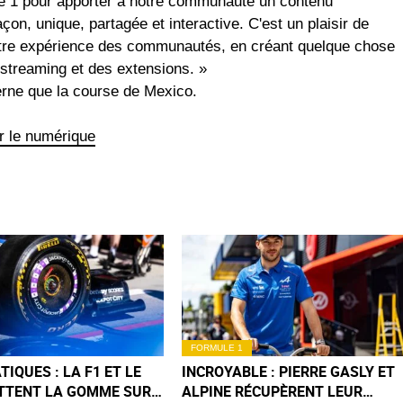
e 1 pour apporter à notre communauté un contenu
çon, unique, partagée et interactive. C'est un plaisir de
 notre expérience des communautés, en créant quelque chose
-streaming et des extensions. »
cerne que la course de Mexico.
r le numérique
FORMULE 1
IQUES : LA F1 ET LE
INCROYABLE : PIERRE GASLY ET
TTENT LA GOMME SUR
ALPINE RÉCUPÈRENT LEUR