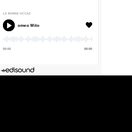
LA BONNE OCCAZ'
 Romeo Mito
00
:
00
00
:
00
Deezer
dIn
Lien de l'épisode