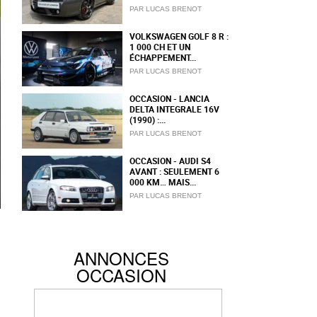
PAR LUCAS BRENOT
VOLKSWAGEN GOLF 8 R :
1 000 CH ET UN
ÉCHAPPEMENT...
PAR LUCAS BRENOT
OCCASION - LANCIA
DELTA INTEGRALE 16V
(1990) :...
PAR LUCAS BRENOT
OCCASION - AUDI S4
AVANT : SEULEMENT 6
000 KM… MAIS...
PAR LUCAS BRENOT
ANNONCES
OCCASION