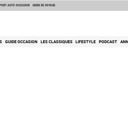
PORT AUTO OCCASION
GUIDE DE VOYAGE
S
GUIDE OCCASION
LES CLASSIQUES
LIFESTYLE
PODCAST
ANN