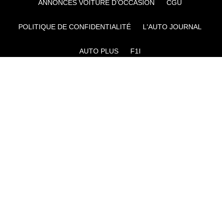
ANNONCES VOITURE D’OCCASION
CGU
POLITIQUE DE CONFIDENTIALITÉ
L'AUTO JOURNAL
AUTO PLUS
F1I
CE SITE APPARTIENT À REWORLD MEDIA
AUTRES THÉMATIQUES DU GROUPE :
VOYAGES
FÉMININ
INFOTAINMENT
MAISON
SPORT
SÉMINAIRES ET EVÉNEMENTIEL
TECHNOLOGIES
GAMING
ARTISANS/BTP
DIY DÉCO
GESTION DES COOKIES