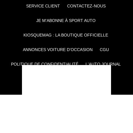
SERVICE CLIENT
CONTACTEZ-NOUS
JE M'ABONNE À SPORT AUTO
KIOSQUEMAG : LA BOUTIQUE OFFICIELLE
ANNONCES VOITURE D’OCCASION
CGU
POLITIQUE DE CONFIDENTIALITÉ
L'AUTO JOURNAL
AUTO PLUS
F1I
CE SITE APPARTIENT À REWORLD MEDIA
AUTRES THÉMATIQUES DU GROUPE :
VOYAGES
FÉMININ
INFOTAINMENT
MAISON
SPORT