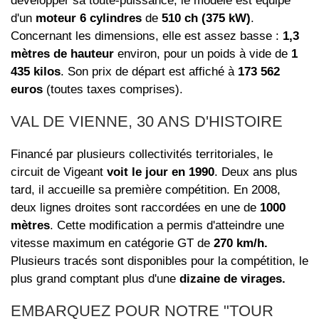
développer sa toute-puissance, le modèle est équipé
d'un
moteur 6 cylindres
de
510 ch (375 kW)
.
Concernant les dimensions, elle est assez basse :
1,3
mètres de hauteur
environ, pour un poids à vide de
1
435 kilos
. Son prix de départ est affiché à
173 562
euros
(toutes taxes comprises).
VAL DE VIENNE, 30 ANS D'HISTOIRE
Financé par plusieurs collectivités territoriales, le
circuit de Vigeant
voit le jour en 1990
. Deux ans plus
tard, il accueille sa première compétition. En 2008,
deux lignes droites sont raccordées en une de
1000
mètres
. Cette modification a permis d'atteindre une
vitesse maximum en catégorie GT de
270 km/h.
Plusieurs tracés sont disponibles pour la compétition, le
plus grand comptant plus d'une
dizaine de virages.
EMBARQUEZ POUR NOTRE "TOUR