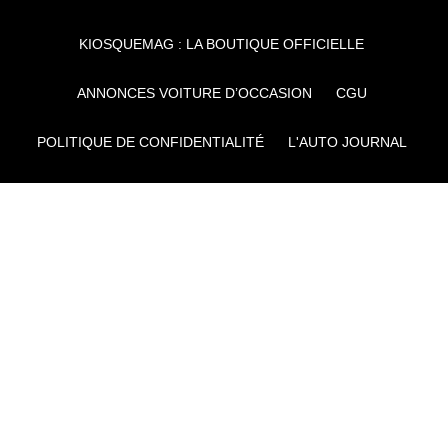
KIOSQUEMAG : LA BOUTIQUE OFFICIELLE
ANNONCES VOITURE D’OCCASION
CGU
POLITIQUE DE CONFIDENTIALITÉ
L'AUTO JOURNAL
AUTO PLUS
F1I
CE SITE APPARTIENT À REWORLD MEDIA
AUTRES THÉMATIQUES DU GROUPE :
VOYAGES
FÉMININ
INFOTAINMENT
MAISON
SPORT
SÉMINAIRES ET EVÉNEMENTIEL
TECHNOLOGIES
GAMING
ARTISANS/BTP
DIY DÉCO