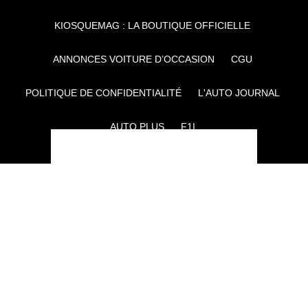
KIOSQUEMAG : LA BOUTIQUE OFFICIELLE
ANNONCES VOITURE D’OCCASION
CGU
POLITIQUE DE CONFIDENTIALITÉ
L'AUTO JOURNAL
AUTO PLUS
F1I
CE SITE APPARTIENT À REWORLD MEDIA
AUTRES THÉMATIQUES DU GROUPE :
VOYAGES
FÉMININ
INFOTAINMENT
MAISON
SPORT
SÉMINAIRES ET EVÉNEMENTIEL
TECHNOLOGIES
GAMING
ARTISANS/BTP
DIY DÉCO