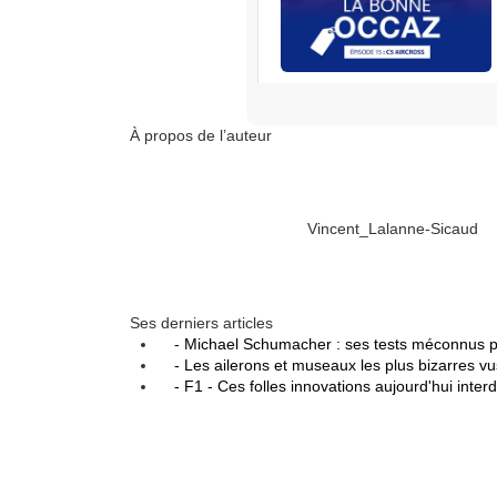
RENAULT
S’abonner
À propos de l’auteur
Edisound
Flux RSS
Partager l'épisode
Vincent_Lalanne-Sicaud
Facebook
X
Linke
Ses derniers articles
- Michael Schumacher : ses tests méconnus p
- Les ailerons et museaux les plus bizarres v
- F1 - Ces folles innovations aujourd'hui inter