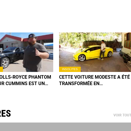
INSOLITES
ROLLS-ROYCE PHANTOM
CETTE VOITURE MODESTE A ÉTÉ
UR CUMMINS EST UN
TRANSFORMÉE EN
MÉCANIQUE QUE VOUS
LAMBORGHINI PAR UN JEUNE
EREZ PAS DE SITÔT
INDIEN
RES
VOIR TOU