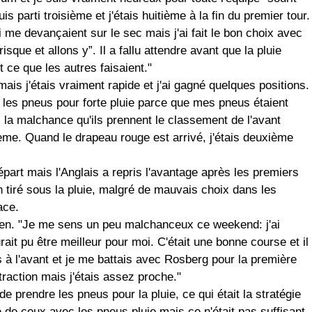
uis parti troisième et j'étais huitième à la fin du premier tour.
i me devançaient sur le sec mais j'ai fait le bon choix avec
risque et allons y”. Il a fallu attendre avant que la pluie
 ce que les autres faisaient."
mais j'étais vraiment rapide et j'ai gagné quelques positions.
ur les pneus pour forte pluie parce que mes pneus étaient
ai la malchance qu'ils prennent le classement de l'avant
ième. Quand le drapeau rouge est arrivé, j'étais deuxième
épart mais l'Anglais a repris l'avantage après les premiers
en tiré sous la pluie, malgré de mauvais choix dans les
ace.
alien. "Je me sens un peu malchanceux ce weekend: j'ai
rait pu être meilleur pour moi. C'était une bonne course et il
 à l'avant et je me battais avec Rosberg pour la première
 traction mais j'étais assez proche."
 de prendre les pneus pour la pluie, ce qui était la stratégie
de de ceux avec les pneus pluie mais ce n'était pas suffisant