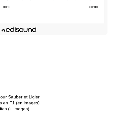
00
:
00
00
:
00
Deezer
dIn
Lien de l'épisode
our Sauber et Ligier
us en F1 (en images)
dites (+ images)