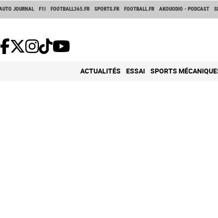
AUTO JOURNAL
F1I
FOOTBALL365.FR
SPORTS.FR
FOOTBALL.FR
AKOUODIO - PODCAST
S
ACTUALITÉS
ESSAI
SPORTS MÉCANIQUE