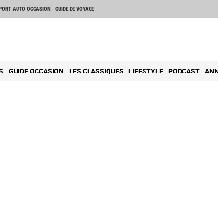
PORT AUTO OCCASION
GUIDE DE VOYAGE
S
GUIDE OCCASION
LES CLASSIQUES
LIFESTYLE
PODCAST
ANN