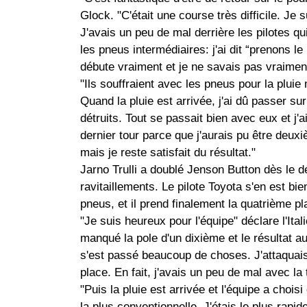
Glock. "C'était une course très difficile. Je s
J'avais un peu de mal derrière les pilotes qu
les pneus intermédiaires: j'ai dit “prenons le 
débute vraiment et je ne savais pas vraiment
"Ils souffraient avec les pneus pour la pluie 
Quand la pluie est arrivée, j'ai dû passer s
détruits. Tout se passait bien avec eux et j'
dernier tour parce que j'aurais pu être deux
mais je reste satisfait du résultat."
Jarno Trulli a doublé Jenson Button dès le d
ravitaillements. Le pilote Toyota s'en est bi
pneus, et il prend finalement la quatrième pl
"Je suis heureux pour l'équipe" déclare l'It
manqué la pole d'un dixième et le résultat au
s'est passé beaucoup de choses. J'attaquais
place. En fait, j'avais un peu de mal avec la
"Puis la pluie est arrivée et l'équipe a choisi
la plus conventionnelle. J'étais le plus rapi