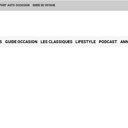
PORT AUTO OCCASION
GUIDE DE VOYAGE
S
GUIDE OCCASION
LES CLASSIQUES
LIFESTYLE
PODCAST
ANN