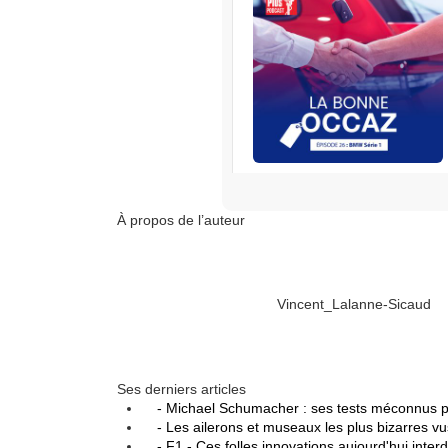
RENAULT
S’abonner
À propos de l’auteur
Edisound
Flux RSS
Partager l'épisode
Vincent_Lalanne-Sicaud
Facebook
X
Linke
Ses derniers articles
- Michael Schumacher : ses tests méconnus p
- Les ailerons et museaux les plus bizarres v
- F1 - Ces folles innovations aujourd'hui inter