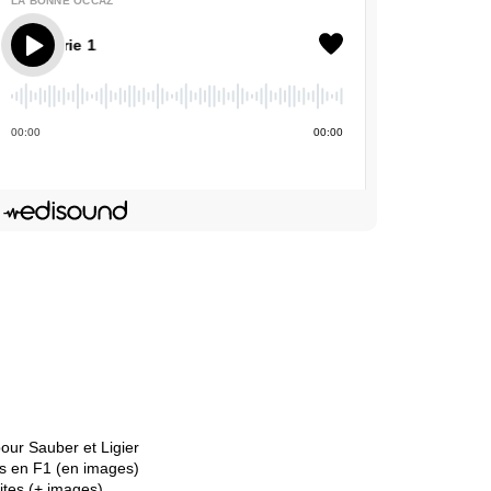
LA BONNE OCCAZ'
La Bonne Occaz' - BMW Série 1
00
:
00
00
:
00
Deezer
dIn
Lien de l'épisode
our Sauber et Ligier
us en F1 (en images)
dites (+ images)