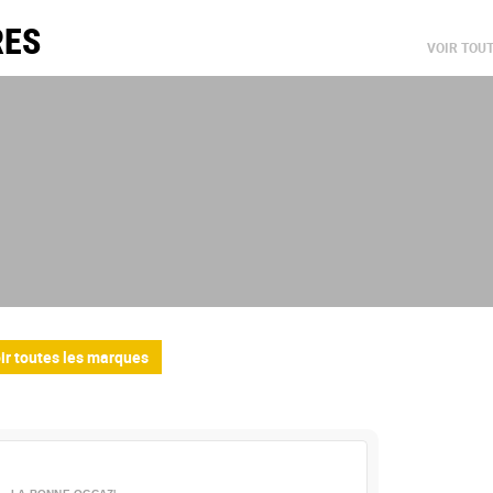
RES
VOIR TOU
ir toutes les marques