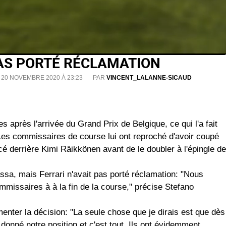
PAS PORTÉ RÉCLAMATION
 20 NOVEMBRE 2020 À 23:23
PAR
VINCENT_LALANNE-SICAUD
 après l'arrivée du Grand Prix de Belgique, ce qui l'a fait
 Les commissaires de course lui ont reproché d'avoir coupé
cé derrière Kimi Räikkönen avant de le doubler à l'épingle de
Massa, mais Ferrari n'avait pas porté réclamation: "Nous
issaires à à la fin de la course," précise Stefano
enter la décision: "La seule chose que je dirais est que dès
nné notre position et c'est tout. Ils ont évidemment