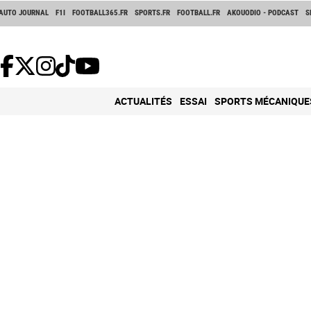
AUTO JOURNAL
F1I
FOOTBALL365.FR
SPORTS.FR
FOOTBALL.FR
AKOUODIO - PODCAST
S
ACTUALITÉS
ESSAI
SPORTS MÉCANIQUE