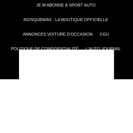
JE M'ABONNE À SPORT AUTO
KIOSQUEMAG : LA BOUTIQUE OFFICIELLE
ANNONCES VOITURE D’OCCASION
CGU
POLITIQUE DE CONFIDENTIALITÉ
L'AUTO JOURNAL
AUTO PLUS
F1I
CE SITE APPARTIENT À REWORLD MEDIA
AUTRES THÉMATIQUES DU GROUPE :
VOYAGES
FÉMININ
INFOTAINMENT
MAISON
SPORT
SÉMINAIRES ET EVÉNEMENTIEL
TECHNOLOGIES