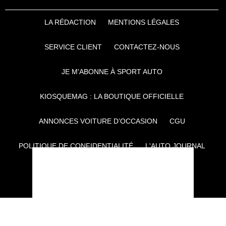
LA RÉDACTION
MENTIONS LÉGALES
SERVICE CLIENT
CONTACTEZ-NOUS
JE M'ABONNE À SPORT AUTO
KIOSQUEMAG : LA BOUTIQUE OFFICIELLE
ANNONCES VOITURE D’OCCASION
CGU
POLITIQUE DE CONFIDENTIALITÉ
L'AUTO JOURNAL
AUTO PLUS
F1I
CE SITE APPARTIENT À REWORLD MEDIA
AUTRES THÉMATIQUES DU GROUPE :
VOYAGES