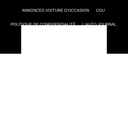
ANNONCES VOITURE D’OCCASION
CGU
POLITIQUE DE CONFIDENTIALITÉ
L'AUTO JOURNAL
AUTO PLUS
F1I
CE SITE APPARTIENT À REWORLD MEDIA
AUTRES THÉMATIQUES DU GROUPE :
VOYAGES
FÉMININ
INFOTAINMENT
MAISON
SPORT
SÉMINAIRES ET EVÉNEMENTIEL
TECHNOLOGIES
GAMING
ARTISANS/BTP
DIY DÉCO
GESTION DES COOKIES