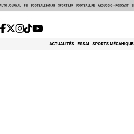
AUTO JOURNAL
F1I
FOOTBALL365.FR
SPORTS.FR
FOOTBALL.FR
AKOUODIO - PODCAST
S
ACTUALITÉS
ESSAI
SPORTS MÉCANIQUE