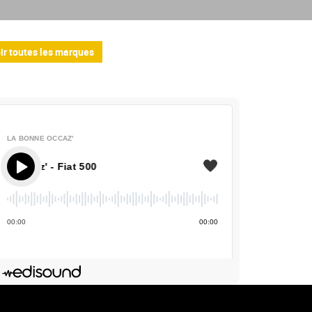
ir toutes les marques
LA BONNE OCCAZ'
caz' - Fiat 500
00
:
00
00
:
00
Deezer