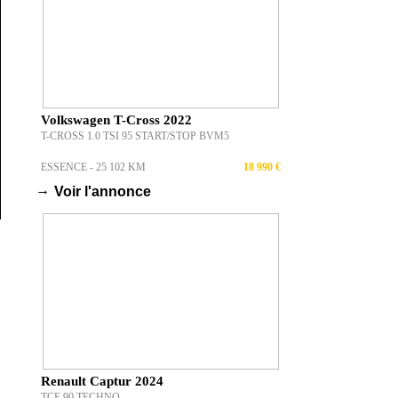
Volkswagen T-Cross 2022
T-CROSS 1.0 TSI 95 START/STOP BVM5
ESSENCE - 25 102 KM
18 990 €
→
Voir l'annonce
Renault Captur 2024
TCE 90 TECHNO