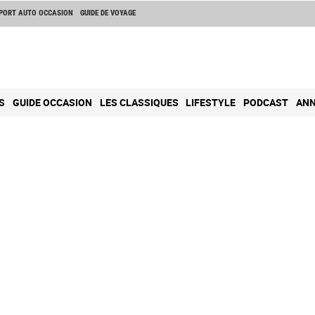
PORT AUTO OCCASION
GUIDE DE VOYAGE
S
GUIDE OCCASION
LES CLASSIQUES
LIFESTYLE
PODCAST
ANN