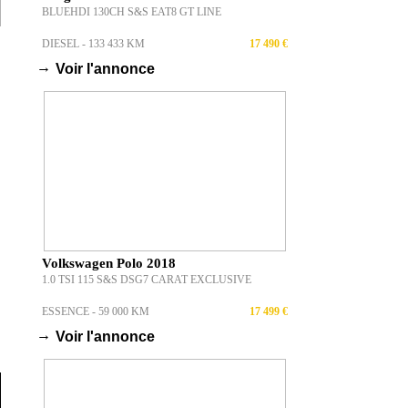
BLUEHDI 130CH S&S EAT8 GT LINE
DIESEL - 133 433 KM
17 490 €
→
Voir l'annonce
Volkswagen Polo 2018
1.0 TSI 115 S&S DSG7 CARAT EXCLUSIVE
ESSENCE - 59 000 KM
17 499 €
→
Voir l'annonce