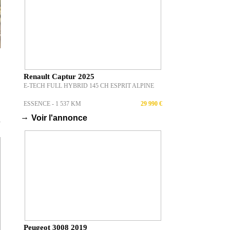
Renault Captur 2025
E-TECH FULL HYBRID 145 CH ESPRIT ALPINE
ESSENCE - 1 537 KM
29 990 €
→
Voir l'annonce
T
Peugeot 3008 2019