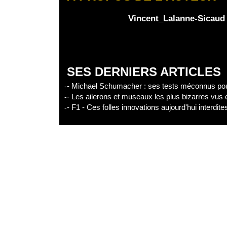
Partager l'épisode
Vincent_Lalanne-Sicaud
Facebook
X
Linke
SES DERNIERS ARTICLES
- Michael Schumacher : ses tests méconnus pour
- Les ailerons et museaux les plus bizarres vus
- F1 - Ces folles innovations aujourd'hui interdit