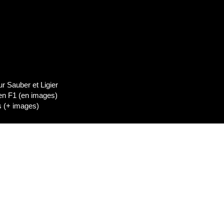
dIn
Lien de l'épisode
 Sauber et Ligier
 en F1 (en images)
es (+ images)