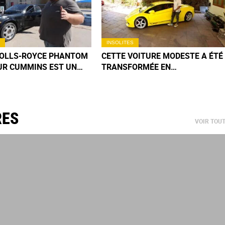
INSOLITES
ROLLS-ROYCE PHANTOM
CETTE VOITURE MODESTE A ÉTÉ
UR CUMMINS EST UN
TRANSFORMÉE EN
MÉCANIQUE QUE VOUS
LAMBORGHINI PAR UN JEUNE
EREZ PAS DE SITÔT
INDIEN
RES
VOIR TOU