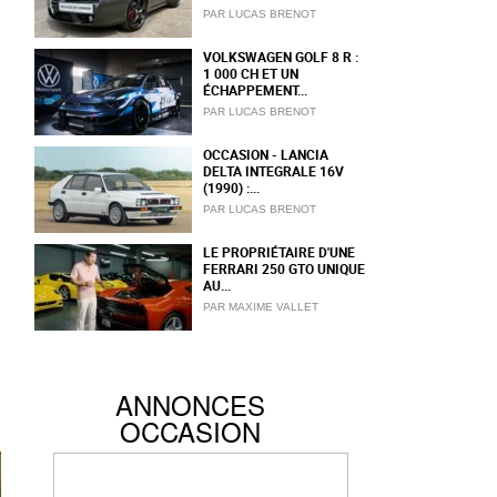
PAR LUCAS BRENOT
VOLKSWAGEN GOLF 8 R :
1 000 CH ET UN
ÉCHAPPEMENT...
PAR LUCAS BRENOT
OCCASION - LANCIA
DELTA INTEGRALE 16V
(1990) :...
PAR LUCAS BRENOT
LE PROPRIÉTAIRE D'UNE
FERRARI 250 GTO UNIQUE
AU...
PAR MAXIME VALLET
ANNONCES
OCCASION