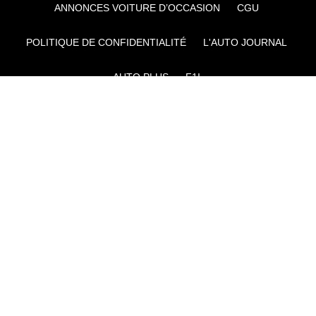
ANNONCES VOITURE D’OCCASION
CGU
POLITIQUE DE CONFIDENTIALITÉ
L'AUTO JOURNAL
AUTO PLUS
F1I
CE SITE APPARTIENT À REWORLD MEDIA
AUTRES THÉMATIQUES DU GROUPE :
VOYAGES
FÉMININ
INFOTAINMENT
MAISON
SPORT
SÉMINAIRES ET EVÉNEMENTIEL
TECHNOLOGIES
GAMING
ARTISANS/BTP
DIY DÉCO
GESTION DES COOKIES