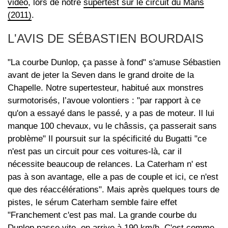
vidéo
, lors de notre
supertest sur le circuit du Mans
(2011)
.
L'AVIS DE SÉBASTIEN BOURDAIS
"La courbe Dunlop, ça passe à fond" s'amuse Sébastien
avant de jeter la Seven dans le grand droite de la
Chapelle. Notre supertesteur, habitué aux monstres
surmotorisés, l’avoue volontiers : "par rapport à ce
qu'on a essayé dans le passé, y a pas de moteur. Il lui
manque 100 chevaux, vu le châssis, ça passerait sans
problème" Il poursuit sur la spécificité du Bugatti "ce
n'est pas un circuit pour ces voitures-là, car il
nécessite beaucoup de relances. La Caterham n' est
pas à son avantage, elle a pas de couple et ici, ce n'est
que des réaccélérations". Mais après quelques tours de
pistes, le sérum Caterham semble faire effet
"Franchement c'est pas mal. La grande courbe du
Dunlop passe vite, on arrive à 190 km/h. C'est comme