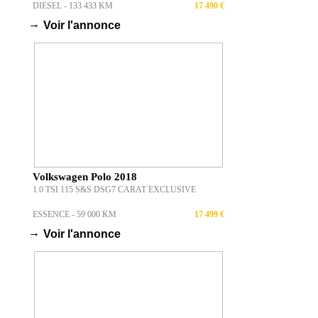
BLUEHDI 130CH S&S EAT8 GT LINE
DIESEL - 133 433 KM
17 490 €
→
Voir l'annonce
Volkswagen Polo 2018
1.0 TSI 115 S&S DSG7 CARAT EXCLUSIVE
ESSENCE - 59 000 KM
17 499 €
→
Voir l'annonce