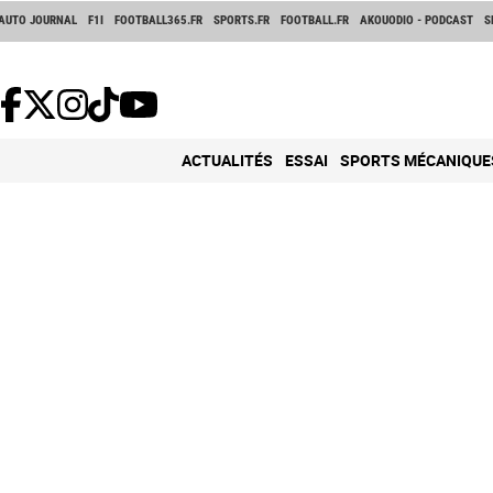
AUTO JOURNAL
F1I
FOOTBALL365.FR
SPORTS.FR
FOOTBALL.FR
AKOUODIO - PODCAST
S
ACTUALITÉS
ESSAI
SPORTS MÉCANIQUE