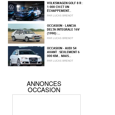
PAR LUCAS BRENOT
VOLKSWAGEN GOLF 8 R :
1 000 CH ET UN
ÉCHAPPEMENT...
PAR LUCAS BRENOT
OCCASION - LANCIA
DELTA INTEGRALE 16V
(1990) :...
PAR LUCAS BRENOT
OCCASION - AUDI S4
AVANT : SEULEMENT 6
000 KM… MAIS...
PAR LUCAS BRENOT
ANNONCES
OCCASION