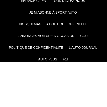
SERVICE CLIENT
CONTACTEZ-NOUS
JE M'ABONNE À SPORT AUTO
KIOSQUEMAG : LA BOUTIQUE OFFICIELLE
ANNONCES VOITURE D’OCCASION
CGU
POLITIQUE DE CONFIDENTIALITÉ
L'AUTO JOURNAL
AUTO PLUS
F1I
CE SITE APPARTIENT À REWORLD MEDIA
AUTRES THÉMATIQUES DU GROUPE :
VOYAGES
FÉMININ
INFOTAINMENT
MAISON
SPORT
SÉMINAIRES ET EVÉNEMENTIEL
TECHNOLOGIES