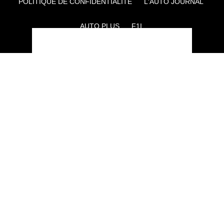
POLITIQUE DE CONFIDENTIALITÉ
L'AUTO JOURNAL
AUTO PLUS
F1I
CE SITE APPARTIENT À REWORLD MEDIA
AUTRES THÉMATIQUES DU GROUPE :
VOYAGES
FÉMININ
INFOTAINMENT
MAISON
SPORT
SÉMINAIRES ET EVÉNEMENTIEL
TECHNOLOGIES
GAMING
ARTISANS/BTP
DIY DÉCO
GESTION DES COOKIES