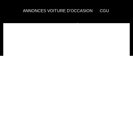
ANNONCES VOITURE D’OCCASION
CGU
POLITIQUE DE CONFIDENTIALITÉ
L'AUTO JOURNAL
AUTO PLUS
F1I
CE SITE APPARTIENT À REWORLD MEDIA
AUTRES THÉMATIQUES DU GROUPE :
VOYAGES
FÉMININ
INFOTAINMENT
MAISON
SPORT
SÉMINAIRES ET EVÉNEMENTIEL
TECHNOLOGIES
GAMING
ARTISANS/BTP
DIY DÉCO
GESTION DES COOKIES