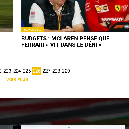
FORMULE 1
N
BUDGETS : MCLAREN PENSE QUE
FERRARI « VIT DANS LE DÉNI »
2
223
224
225
226
227
228
229
VOIR PLUS