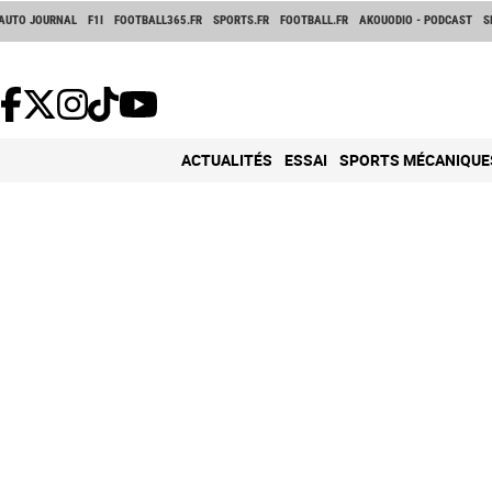
AUTO JOURNAL
F1I
FOOTBALL365.FR
SPORTS.FR
FOOTBALL.FR
AKOUODIO - PODCAST
S
ACTUALITÉS
ESSAI
SPORTS MÉCANIQUE