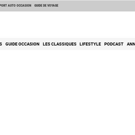
PORT AUTO OCCASION
GUIDE DE VOYAGE
S
GUIDE OCCASION
LES CLASSIQUES
LIFESTYLE
PODCAST
ANN