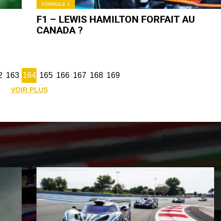
FORMULE 1
F1 – LEWIS HAMILTON FORFAIT AU
CANADA ?
2
163
164
165
166
167
168
169
VOIR PLUS