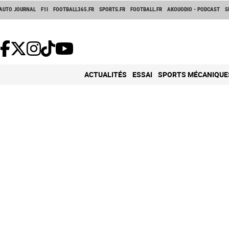
AUTO JOURNAL
F1I
FOOTBALL365.FR
SPORTS.FR
FOOTBALL.FR
AKOUODIO - PODCAST
S
ACTUALITÉS
ESSAI
SPORTS MÉCANIQUE