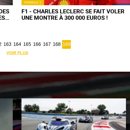
FORMULE 1
 DES
F1 - CHARLES LECLERC SE FAIT VOLER
ES
UNE MONTRE À 300 000 EUROS !
2
163
164
165
166
167
168
169
VOIR PLUS