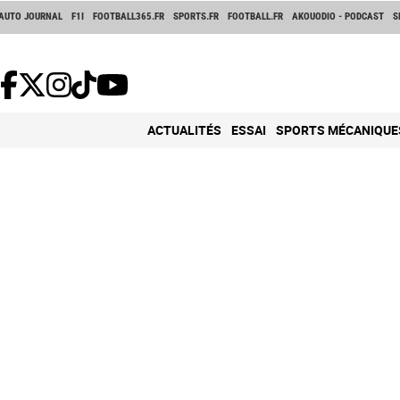
AUTO JOURNAL
F1I
FOOTBALL365.FR
SPORTS.FR
FOOTBALL.FR
AKOUODIO - PODCAST
S
ACTUALITÉS
ESSAI
SPORTS MÉCANIQUE