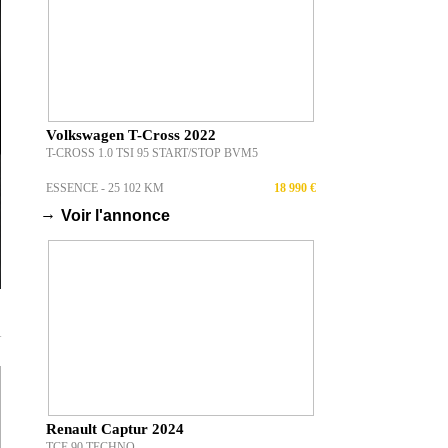
Volkswagen T-Cross 2022
T-CROSS 1.0 TSI 95 START/STOP BVM5
ESSENCE - 25 102 KM
18 990 €
→
Voir l'annonce
T
Renault Captur 2024
TCE 90 TECHNO