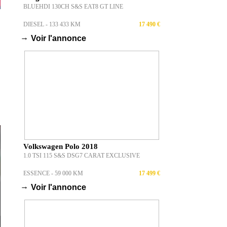
BLUEHDI 130CH S&S EAT8 GT LINE
DIESEL - 133 433 KM
17 490 €
→
Voir l'annonce
Volkswagen Polo 2018
1.0 TSI 115 S&S DSG7 CARAT EXCLUSIVE
ESSENCE - 59 000 KM
17 499 €
→
Voir l'annonce