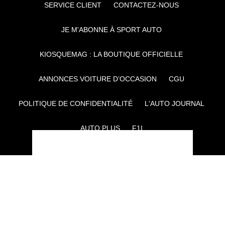
SERVICE CLIENT
CONTACTEZ-NOUS
JE M'ABONNE À SPORT AUTO
KIOSQUEMAG : LA BOUTIQUE OFFICIELLE
ANNONCES VOITURE D’OCCASION
CGU
POLITIQUE DE CONFIDENTIALITÉ
L'AUTO JOURNAL
AUTO PLUS
F1I
CE SITE APPARTIENT À REWORLD MEDIA
AUTRES THÉMATIQUES DU GROUPE :
VOYAGES
FÉMININ
INFOTAINMENT
MAISON
SPORT