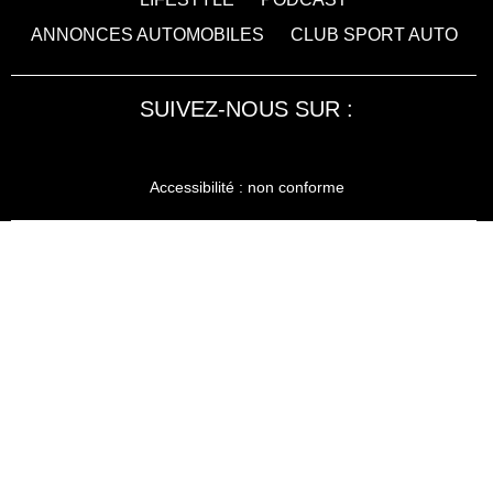
ANNONCES AUTOMOBILES
CLUB SPORT AUTO
SUIVEZ-NOUS SUR :
Accessibilité : non conforme
LA RÉDACTION
MENTIONS LÉGALES
SERVICE CLIENT
CONTACTEZ-NOUS
JE M'ABONNE À SPORT AUTO
KIOSQUEMAG : LA BOUTIQUE OFFICIELLE
ANNONCES VOITURE D’OCCASION
CGU