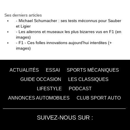
Ses derniers articles
- Michael Schumacher : ses tests méconnus pour Sauber
et Ligier
- Les ailerons et museaux les plus bizarres vus en F1 (en
images)
- F1 - Ces folles innovations aujourd'hui interdites (+
images)
ACTUALITÉS
ESSAI
SPORTS MÉCANIQUES
GUIDE OCCASION
LES CLASSIQUES
LIFESTYLE
PODCAST
ANNONCES AUTOMOBILES
CLUB SPORT AUTO
SUIVEZ-NOUS SUR :