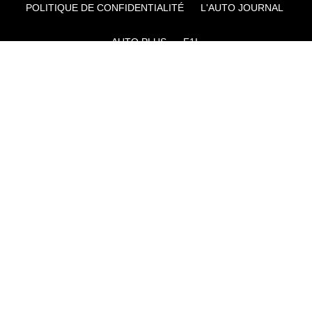
POLITIQUE DE CONFIDENTIALITÉ
L'AUTO JOURNAL
AUTO PLUS
F1I
CE SITE APPARTIENT À REWORLD MEDIA
AUTRES THÉMATIQUES DU GROUPE :
VOYAGES
FÉMININ
INFOTAINMENT
MAISON
SPORT
SÉMINAIRES ET EVÉNEMENTIEL
TECHNOLOGIES
GAMING
ARTISANS/BTP
DIY DÉCO
GESTION DES COOKIES