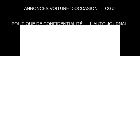
ANNONCES VOITURE D’OCCASION
CGU
POLITIQUE DE CONFIDENTIALITÉ
L'AUTO JOURNAL
AUTO PLUS
F1I
CE SITE APPARTIENT À REWORLD MEDIA
AUTRES THÉMATIQUES DU GROUPE :
VOYAGES
FÉMININ
INFOTAINMENT
MAISON
SPORT
SÉMINAIRES ET EVÉNEMENTIEL
TECHNOLOGIES
GAMING
ARTISANS/BTP
DIY DÉCO
GESTION DES COOKIES