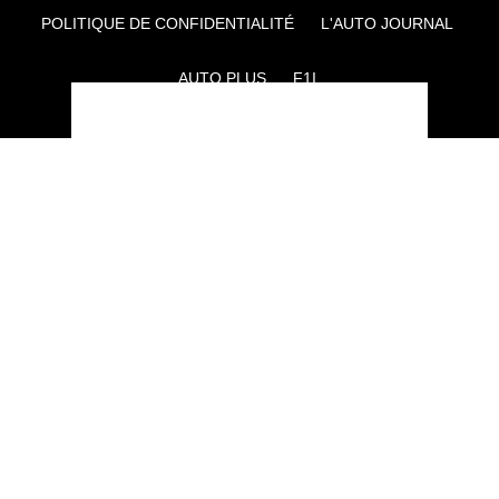
POLITIQUE DE CONFIDENTIALITÉ
L'AUTO JOURNAL
AUTO PLUS
F1I
CE SITE APPARTIENT À REWORLD MEDIA
AUTRES THÉMATIQUES DU GROUPE :
VOYAGES
FÉMININ
INFOTAINMENT
MAISON
SPORT
SÉMINAIRES ET EVÉNEMENTIEL
TECHNOLOGIES
GAMING
ARTISANS/BTP
DIY DÉCO
GESTION DES COOKIES