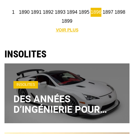
1
1890
1891
1892
1893
1894
1895
1896
1897
1898
1899
VOIR PLUS
INSOLITES
INSOLITES
DES ANNÉES
D’INGÉNIERIE POUR
FINIR ENFERMÉE AU
GARAGE : LE PARADOXE