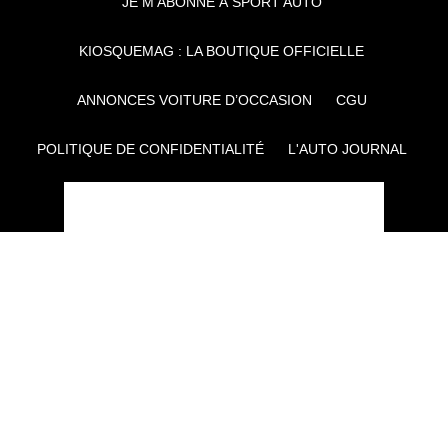
JE M'ABONNE À SPORT AUTO
KIOSQUEMAG : LA BOUTIQUE OFFICIELLE
ANNONCES VOITURE D’OCCASION
CGU
POLITIQUE DE CONFIDENTIALITÉ
L'AUTO JOURNAL
AUTO PLUS
F1I
CE SITE APPARTIENT À REWORLD MEDIA
AUTRES THÉMATIQUES DU GROUPE :
VOYAGES
FÉMININ
INFOTAINMENT
MAISON
SPORT
SÉMINAIRES ET EVÉNEMENTIEL
TECHNOLOGIES
GAMING
ARTISANS/BTP
DIY DÉCO