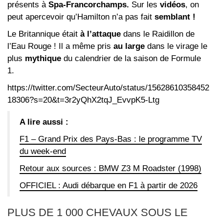
présents à
Spa-Francorchamps.
Sur les
vidéos
, on
peut apercevoir qu’Hamilton n’a pas fait
semblant !
Le Britannique était
à l’attaque
dans le Raidillon de
l’Eau Rouge ! Il a même pris
au large
dans le virage le
plus
mythique
du calendrier de la saison de Formule
1.
https://twitter.com/SecteurAuto/status/15628610358452
18306?s=20&t=3r2yQhX2tqJ_EvvpK5-Ltg
A lire aussi :
F1 – Grand Prix des Pays-Bas : le programme TV
du week-end
Retour aux sources : BMW Z3 M Roadster (1998)
OFFICIEL : Audi débarque en F1 à partir de 2026
PLUS DE 1 000 CHEVAUX SOUS LE