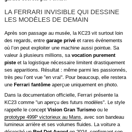
LA FERRARI INVISIBLE QUI DESSINE
LES MODÈLES DE DEMAIN
Après son passage au musée, la KC23 vit surtout loin
des regards, entre
garage privé
et rares événements
où l’on peut exploiter une machine aussi pointue. Sa
valeur à plusieurs millions, sa
vocation purement
piste
et la logistique nécessaire limitent drastiquement
ses apparitions. Résultat : même parmi les passionnés,
très peu l’ont vue "en vrai". Pour beaucoup, elle restera
une
Ferrari fantôme
aperçue uniquement en photo.
Dans la documentation officielle, Ferrari présente la
KC23 comme "un aperçu des futurs modèles". Le style
rappelle le concept
Vision Gran Turismo
ou le
prototype 499P victorieux au Mans
, avec son bandeau
lumineux arrière et ses volumes fluides. La voiture a
décroché un
Red Dot Award
en 2024, confirmant son