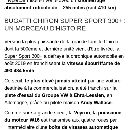
l'
hypercar
mise en vente avec un
kilométrage
absolument ridicule de... 255 miles (soit 410 km).
BUGATTI CHIRON SUPER SPORT 300+ :
UN MORCEAU D'HISTOIRE
Version la plus puissante de la grande famille Chiron,
dont la 500ème et dernière unité
vient d'être livrée, la
Super Sport 300+
a défrayé la chronique automobile en
août 2019 en franchissant la
vitesse ébouriffante de
490,484 km/h.
Ce seuil,
le plus élevé jamais atteint
par une voiture
destinée à la commercialisation, a été franchi sur la
piste d'essai du Groupe VW à Ehra-Lessien
, en
Allemagne, grâce au pilote maison
Andy Wallace.
Comme sur sa grande soeur, la
Veyron
, la
puissance
du moteur W16
est transmise aux quatre roues par
l'intermédiaire d'une
boîte de vitesses automatique