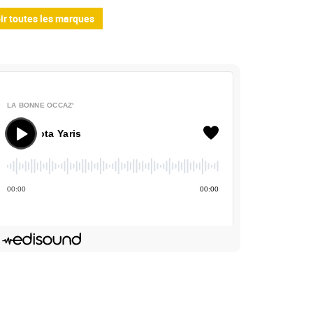
ir toutes les marques
LA BONNE OCCAZ'
yota Yaris
00
:
00
00
:
00
Deezer