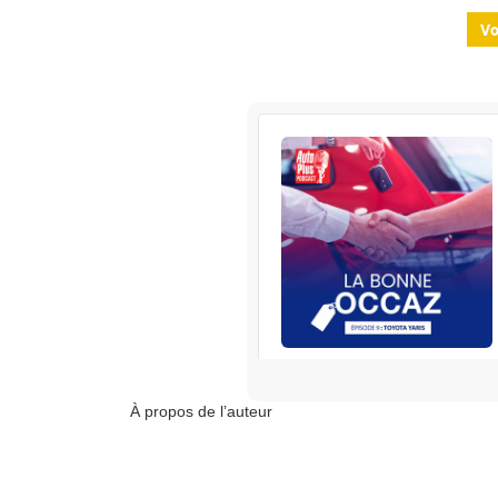
Vo
La Bonne Occaz' - To
RENAULT
S’abonner
À propos de l’auteur
Edisound
Flux RSS
Partager l'épisode