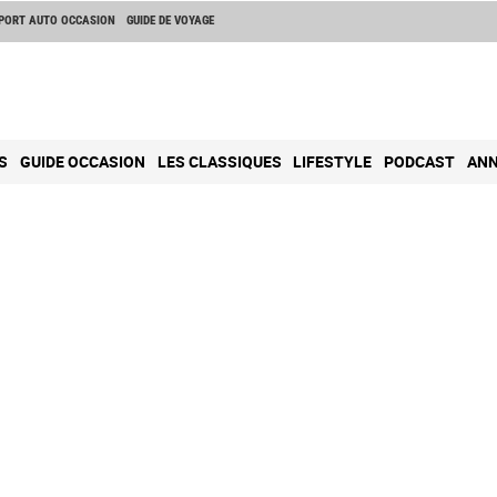
PORT AUTO OCCASION
GUIDE DE VOYAGE
S
GUIDE OCCASION
LES CLASSIQUES
LIFESTYLE
PODCAST
ANN