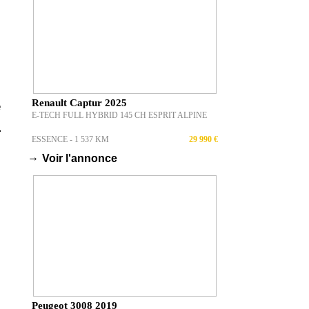
Renault Captur 2025
e
E-TECH FULL HYBRID 145 CH ESPRIT ALPINE
s
ESSENCE - 1 537 KM
29 990 €
→
Voir l'annonce
Peugeot 3008 2019