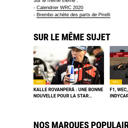
Sur le même thème :
-
Calendrier WRC 2020
-
Brembo achète des parts de Pirelli
SUR LE MÊME SUJET
WRC
WEC
KALLE ROVANPERÄ : UNE BONNE
F1, WEC
NOUVELLE POUR LA STAR
INDYCAR
CONVALESCENTE !
CALEND
2026
NOS MARQUES POPULAI