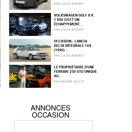
PAR LUCAS BRENOT
VOLKSWAGEN GOLF 8 R :
1 000 CH ET UN
ÉCHAPPEMENT...
PAR LUCAS BRENOT
OCCASION - LANCIA
DELTA INTEGRALE 16V
(1990) :...
PAR LUCAS BRENOT
LE PROPRIÉTAIRE D'UNE
FERRARI 250 GTO UNIQUE
AU...
PAR MAXIME VALLET
ANNONCES
OCCASION