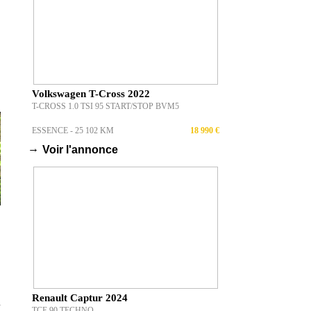
Volkswagen T-Cross 2022
T-CROSS 1.0 TSI 95 START/STOP BVM5
ESSENCE - 25 102 KM
18 990 €
→
Voir l'annonce
N
Renault Captur 2024
T
TCE 90 TECHNO