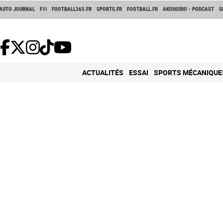
AUTO JOURNAL
F1I
FOOTBALL365.FR
SPORTS.FR
FOOTBALL.FR
AKOUODIO - PODCAST
S
ACTUALITÉS
ESSAI
SPORTS MÉCANIQUE