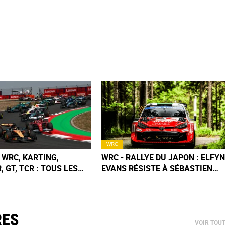
WRC
, WRC, KARTING,
WRC - RALLYE DU JAPON : ELFY
, GT, TCR : TOUS LES
EVANS RÉSISTE À SÉBASTIEN
RIERS & CLASSEMENTS
OGIER !
RES
VOIR TOU