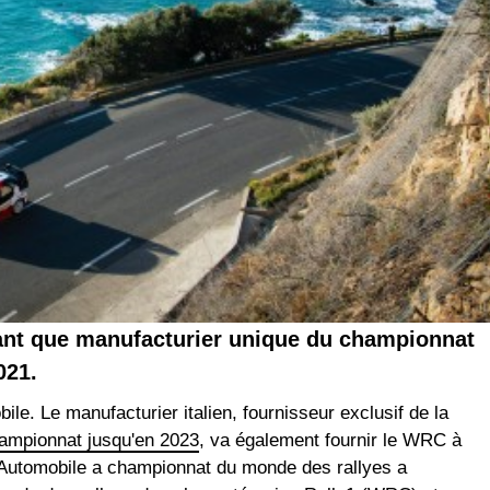
 tant que manufacturier unique du championnat
021.
ile. Le manufacturier italien, fournisseur exclusif de la
ampionnat jusqu'en 2023
, va également fournir le WRC à
t Automobile a championnat du monde des rallyes a