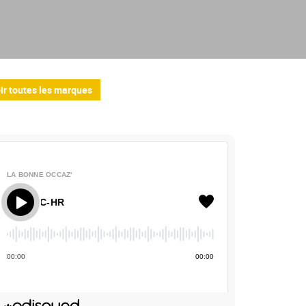
ir toutes les marques
LA BONNE OCCAZ'
La Bonne Occaz' - Toyota C-HR
00
:
00
00
:
00