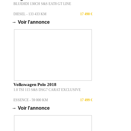
BLUEHDI 130CH S&S EAT8 GT LINE
DIESEL - 133 433 KM
17 490 €
→
Voir l'annonce
Volkswagen Polo 2018
1.0 TSI 115 S&S DSG7 CARAT EXCLUSIVE
ESSENCE - 59 000 KM
17 499 €
→
Voir l'annonce