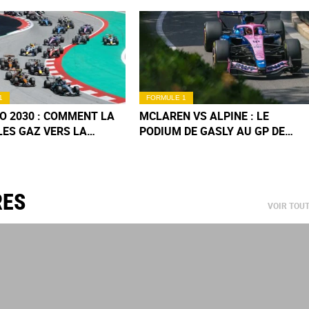
1
FORMULE 1
O 2030 : COMMENT LA
MCLAREN VS ALPINE : LE
LES GAZ VERS LA
PODIUM DE GASLY AU GP DE
LITÉ CARBONE
MONACO F1 2026 REMIS EN
CAUSE ?
RES
VOIR TOU