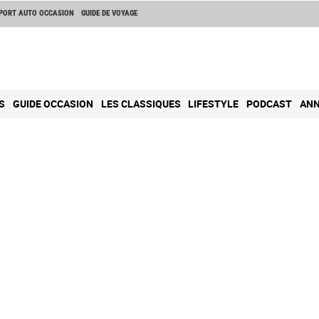
PORT AUTO OCCASION
GUIDE DE VOYAGE
S
GUIDE OCCASION
LES CLASSIQUES
LIFESTYLE
PODCAST
ANN