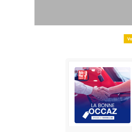
Vo
RENAULT