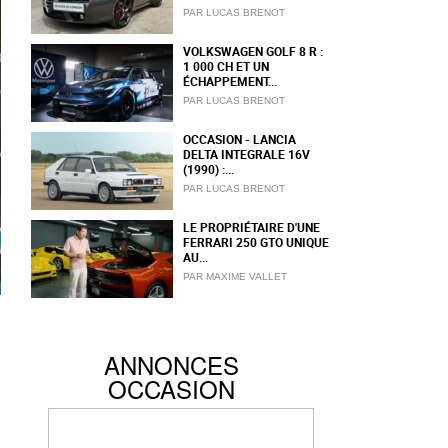
PAR LUCAS BRENOT
VOLKSWAGEN GOLF 8 R :
1 000 CH ET UN
ÉCHAPPEMENT...
PAR LUCAS BRENOT
OCCASION - LANCIA
DELTA INTEGRALE 16V
(1990) :...
PAR LUCAS BRENOT
LE PROPRIÉTAIRE D'UNE
FERRARI 250 GTO UNIQUE
AU...
PAR MAXIME VALLET
ANNONCES
OCCASION