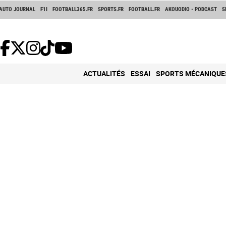
AUTO JOURNAL
F1I
FOOTBALL365.FR
SPORTS.FR
FOOTBALL.FR
AKOUODIO - PODCAST
S
ACTUALITÉS
ESSAI
SPORTS MÉCANIQUE