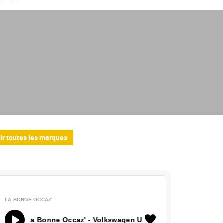
ir toutes les marques
LA BONNE OCCAZ'
La Bonne Occaz' - Volkswagen Up