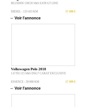
BLUEHDI 130CH S&S EAT8 GT LINE
DIESEL - 133 433 KM
17 490 €
→
Voir l'annonce
Volkswagen Polo 2018
1.0 TSI 115 S&S DSG7 CARAT EXCLUSIVE
ESSENCE - 59 000 KM
17 499 €
→
Voir l'annonce