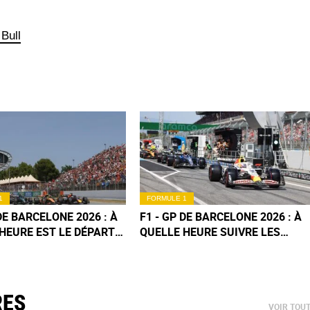
Bull
1
FORMULE 1
 DE BARCELONE 2026 : À
F1 - GP DE BARCELONE 2026 : À
HEURE EST LE DÉPART
QUELLE HEURE SUIVRE LES
OURSE DE DIMANCHE ?
QUALIFICATIONS DU SAMEDI ?
RES
VOIR TOU