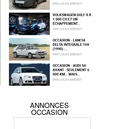
PAR LUCAS BRENOT
VOLKSWAGEN GOLF 8 R :
1 000 CH ET UN
ÉCHAPPEMENT...
PAR LUCAS BRENOT
OCCASION - LANCIA
DELTA INTEGRALE 16V
(1990) :...
PAR LUCAS BRENOT
OCCASION - AUDI S4
AVANT : SEULEMENT 6
000 KM… MAIS...
PAR LUCAS BRENOT
ANNONCES
OCCASION