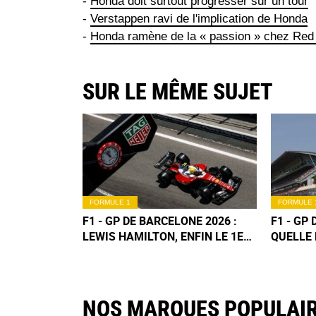
-
Honda doit surtout progresser sur un tour
-
Verstappen ravi de l'implication de Honda
-
Honda ramène de la « passion » chez Red 
SUR LE MÊME SUJET
FORMULE 1
FORMULE 
F1 - GP DE BARCELONE 2026 :
F1 - GP
LEWIS HAMILTON, ENFIN LE 1ER
QUELLE 
SUCCÈS FERRARI !
DE LA C
NOS MARQUES POPULAI