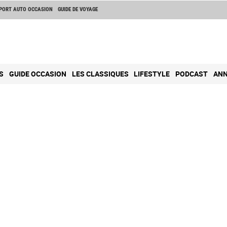
PORT AUTO OCCASION
GUIDE DE VOYAGE
S
GUIDE OCCASION
LES CLASSIQUES
LIFESTYLE
PODCAST
ANN