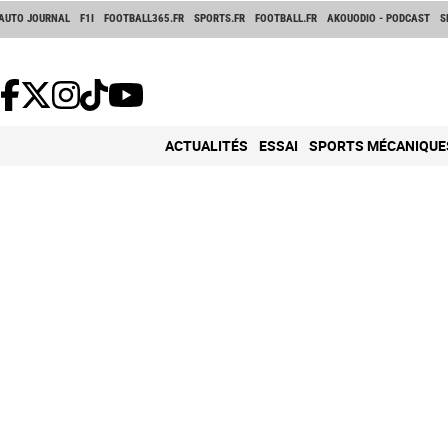
AUTO JOURNAL
F1I
FOOTBALL365.FR
SPORTS.FR
FOOTBALL.FR
AKOUODIO - PODCAST
S
ACTUALITÉS
ESSAI
SPORTS MÉCANIQUE