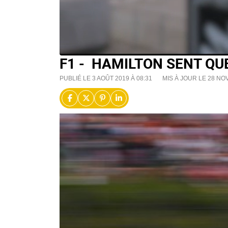
F1 - HAMILTON SENT QU
PUBLIÉ LE 3 AOÛT 2019 À 08:31
MIS À JOUR LE 28 NO