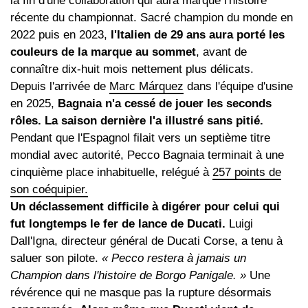
la fin d'une collaboration qui aura marqué l'histoire
récente du championnat. Sacré champion du monde en
2022 puis en 2023,
l'Italien de 29 ans aura porté les
couleurs de la marque au sommet
, avant de
connaître dix-huit mois nettement plus délicats.
Depuis l'arrivée de
Marc Márquez
dans l'équipe d'usine
en 2025,
Bagnaia n'a cessé de jouer les seconds
rôles. La saison dernière l'a illustré sans pitié.
Pendant que l'Espagnol filait vers un septième titre
mondial avec autorité, Pecco Bagnaia terminait à une
cinquième place inhabituelle, relégué à
257 points de
son coéquipier.
Un déclassement difficile à digérer pour celui qui
fut longtemps le fer de lance de Ducati.
Luigi
Dall'Igna, directeur général de Ducati Corse, a tenu à
saluer son pilote.
« Pecco restera à jamais un
Champion dans l'histoire de Borgo Panigale. »
Une
révérence qui ne masque pas la rupture désormais