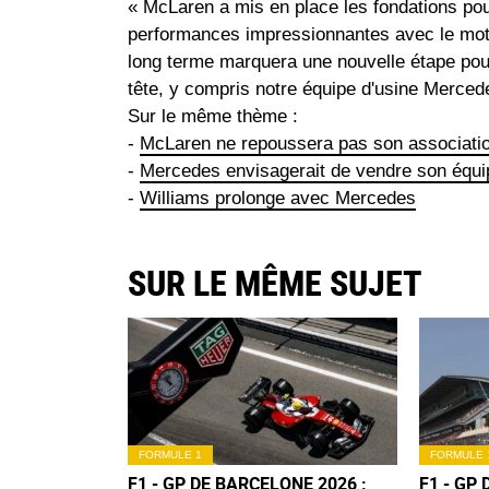
« McLaren a mis en place les fondations pour
performances impressionnantes avec le mot
long terme marquera une nouvelle étape pour
tête, y compris notre équipe d'usine Merced
Sur le même thème :
-
McLaren ne repoussera pas son associati
-
Mercedes envisagerait de vendre son équi
-
Williams prolonge avec Mercedes
SUR LE MÊME SUJET
FORMULE 1
FORMULE 
F1 - GP DE BARCELONE 2026 :
F1 - GP