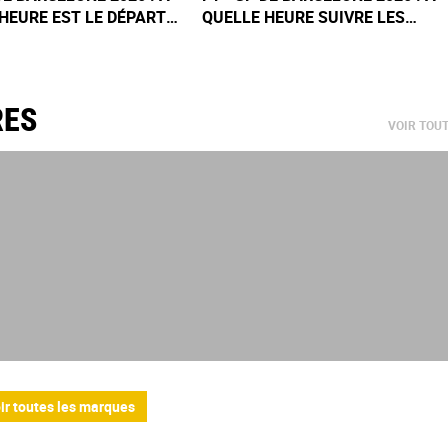
HEURE EST LE DÉPART
QUELLE HEURE SUIVRE LES
OURSE DE DIMANCHE ?
QUALIFICATIONS DU SAMEDI ?
RES
VOIR TOU
ir toutes les marques