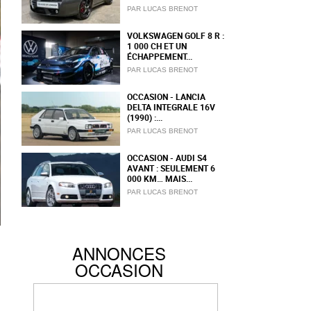
PAR LUCAS BRENOT
VOLKSWAGEN GOLF 8 R :
1 000 CH ET UN
ÉCHAPPEMENT...
PAR LUCAS BRENOT
OCCASION - LANCIA
DELTA INTEGRALE 16V
(1990) :...
PAR LUCAS BRENOT
OCCASION - AUDI S4
AVANT : SEULEMENT 6
000 KM… MAIS...
PAR LUCAS BRENOT
ANNONCES
OCCASION