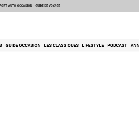
PORT AUTO OCCASION
GUIDE DE VOYAGE
S
GUIDE OCCASION
LES CLASSIQUES
LIFESTYLE
PODCAST
ANN