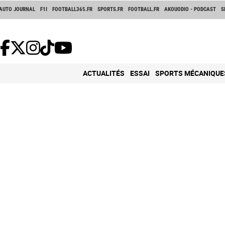
AUTO JOURNAL
F1I
FOOTBALL365.FR
SPORTS.FR
FOOTBALL.FR
AKOUODIO - PODCAST
S
ACTUALITÉS
ESSAI
SPORTS MÉCANIQUE