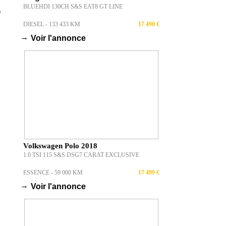
BLUEHDI 130CH S&S EAT8 GT LINE
DIESEL - 133 433 KM
17 490 €
→
Voir l'annonce
Volkswagen Polo 2018
1.0 TSI 115 S&S DSG7 CARAT EXCLUSIVE
ESSENCE - 59 000 KM
17 499 €
→
Voir l'annonce