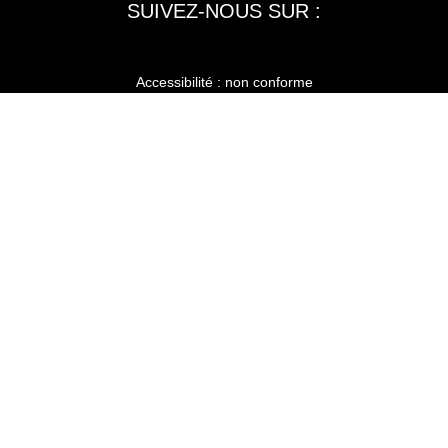
SUIVEZ-NOUS SUR :
Accessibilité : non conforme
LA RÉDACTION
MENTIONS LÉGALES
SERVICE CLIENT
CONTACTEZ-NOUS
JE M'ABONNE À SPORT AUTO
KIOSQUEMAG : LA BOUTIQUE OFFICIELLE
ANNONCES VOITURE D’OCCASION
CGU
POLITIQUE DE CONFIDENTIALITÉ
L'AUTO JOURNAL
AUTO PLUS
F1I