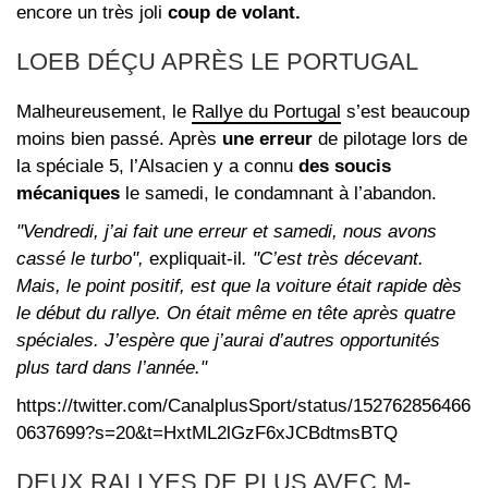
encore un très joli
coup de volant.
LOEB DÉÇU APRÈS LE PORTUGAL
Malheureusement, le
Rallye du Portugal
s’est beaucoup
moins bien passé. Après
une erreur
de pilotage lors de
la spéciale 5, l’Alsacien y a connu
des soucis
mécaniques
le samedi, le condamnant à l’abandon.
"Vendredi, j’ai fait une erreur et samedi, nous avons
cassé le turbo",
expliquait-il
. "C’est très décevant.
Mais, le point positif, est que la voiture était rapide dès
le début du rallye.
On était même en tête après quatre
spéciales. J’espère que j’aurai d’autres opportunités
plus tard dans l’année."
https://twitter.com/CanalplusSport/status/152762856466
0637699?s=20&t=HxtML2lGzF6xJCBdtmsBTQ
DEUX RALLYES DE PLUS AVEC M-