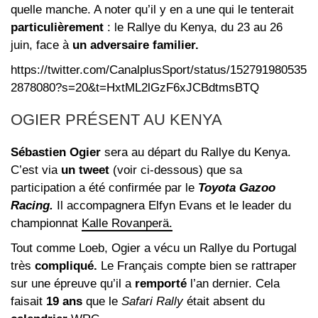
quelle manche. A noter qu’il y en a une qui le tenterait
particulièrement
: le Rallye du Kenya, du 23 au 26
juin, face à
un adversaire familier.
https://twitter.com/CanalplusSport/status/152791980535
2878080?s=20&t=HxtML2lGzF6xJCBdtmsBTQ
OGIER PRÉSENT AU KENYA
Sébastien Ogier
sera au départ du Rallye du Kenya.
C’est via
un tweet
(voir ci-dessous) que sa
participation a été confirmée par le
Toyota Gazoo
Racing.
Il accompagnera Elfyn Evans et le leader du
championnat
Kalle Rovanperä.
Tout comme Loeb, Ogier a vécu un Rallye du Portugal
très
compliqué.
Le Français compte bien se rattraper
sur une épreuve qu’il a
remporté
l’an dernier. Cela
faisait
19 ans
que le
Safari Rally
était absent du