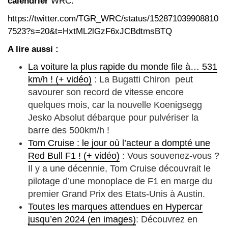
calendrier
WRC.
https://twitter.com/TGR_WRC/status/152871039908810
7523?s=20&t=HxtML2lGzF6xJCBdtmsBTQ
A lire aussi :
La voiture la plus rapide du monde file à… 531
km/h ! (+ vidéo)
: La Bugatti Chiron peut
savourer son record de vitesse encore
quelques mois, car la nouvelle Koenigsegg
Jesko Absolut débarque pour pulvériser la
barre des 500km/h !
Tom Cruise : le jour où l’acteur a dompté une
Red Bull F1 ! (+ vidéo)
: Vous souvenez-vous ?
Il y a une décennie, Tom Cruise découvrait le
pilotage d’une monoplace de F1 en marge du
premier Grand Prix des Etats-Unis à Austin.
Toutes les marques attendues en Hypercar
jusqu’en 2024 (en images)
: Découvrez en