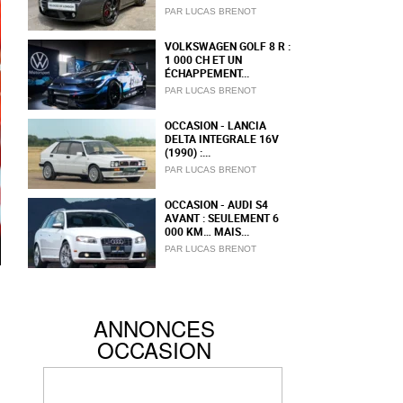
PAR LUCAS BRENOT
VOLKSWAGEN GOLF 8 R :
1 000 CH ET UN
ÉCHAPPEMENT...
PAR LUCAS BRENOT
OCCASION - LANCIA
DELTA INTEGRALE 16V
(1990) :...
PAR LUCAS BRENOT
OCCASION - AUDI S4
AVANT : SEULEMENT 6
000 KM… MAIS...
PAR LUCAS BRENOT
ANNONCES
OCCASION