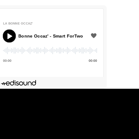
LA BONNE OCCAZ'
a Bonne Occaz' - Smart ForTwo
00
:
00
00
:
00
Deezer
dIn
Lien de l'épisode