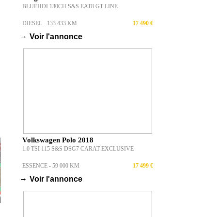
BLUEHDI 130CH S&S EAT8 GT LINE
DIESEL - 133 433 KM
17 490 €
→
Voir l'annonce
Volkswagen Polo 2018
1.0 TSI 115 S&S DSG7 CARAT EXCLUSIVE
ESSENCE - 59 000 KM
17 499 €
→
Voir l'annonce