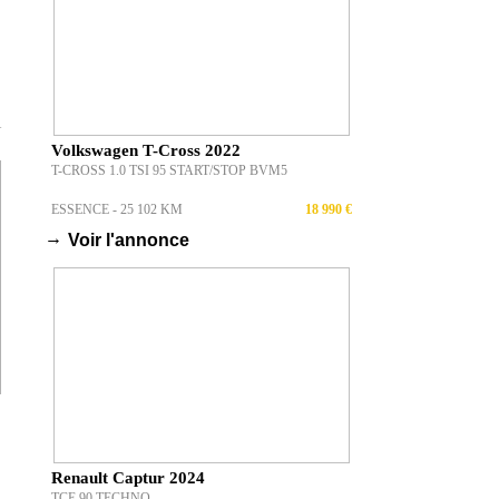
T
Volkswagen T-Cross 2022
T-CROSS 1.0 TSI 95 START/STOP BVM5
ESSENCE - 25 102 KM
18 990 €
→
Voir l'annonce
Renault Captur 2024
TCE 90 TECHNO