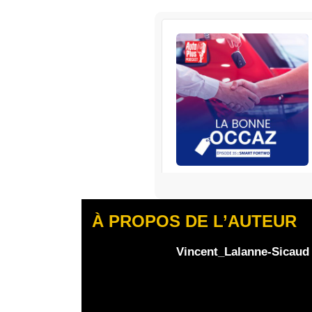
L
RENAULT
S’abonner
À PROPOS DE L’AUTEUR
Edisound
Flux RSS
Partager l'épisode
Vincent_Lalanne-Sicaud
Facebook
X
Linke