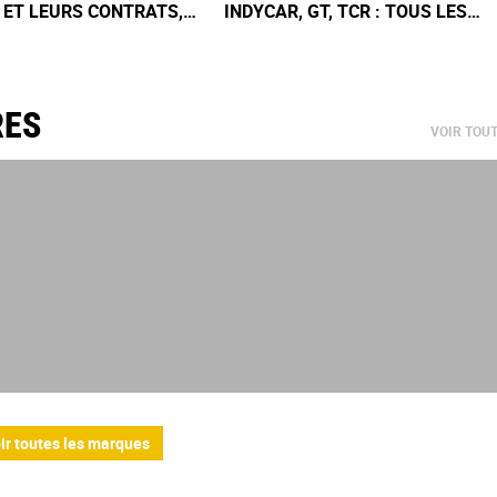
 ET LEURS CONTRATS,
INDYCAR, GT, TCR : TOUS LES
PAR ÉCURIE
CALENDRIERS & CLASSEMENTS
2026
RES
VOIR TOU
ir toutes les marques