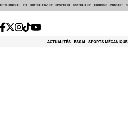
AUTO JOURNAL
F1I
FOOTBALL365.FR
SPORTS.FR
FOOTBALL.FR
AKOUODIO - PODCAST
S
ACTUALITÉS
ESSAI
SPORTS MÉCANIQUE