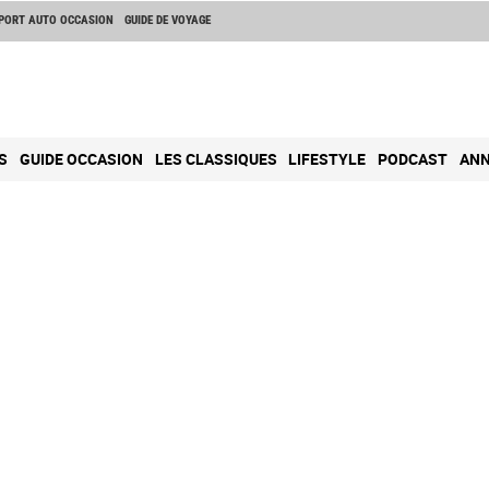
PORT AUTO OCCASION
GUIDE DE VOYAGE
S
GUIDE OCCASION
LES CLASSIQUES
LIFESTYLE
PODCAST
ANN