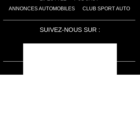
ANNONCES AUTOMOBILES
CLUB SPORT AUTO
SUIVEZ-NOUS SUR :
Accessibilité : non conforme
LA RÉDACTION
MENTIONS LÉGALES
SERVICE CLIENT
CONTACTEZ-NOUS
JE M'ABONNE À SPORT AUTO
KIOSQUEMAG : LA BOUTIQUE OFFICIELLE
ANNONCES VOITURE D’OCCASION
CGU