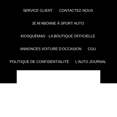
SERVICE CLIENT
CONTACTEZ-NOUS
JE M'ABONNE À SPORT AUTO
KIOSQUEMAG : LA BOUTIQUE OFFICIELLE
ANNONCES VOITURE D’OCCASION
CGU
POLITIQUE DE CONFIDENTIALITÉ
L'AUTO JOURNAL
AUTO PLUS
F1I
CE SITE APPARTIENT À REWORLD MEDIA
AUTRES THÉMATIQUES DU GROUPE :
VOYAGES
FÉMININ
INFOTAINMENT
MAISON
SPORT