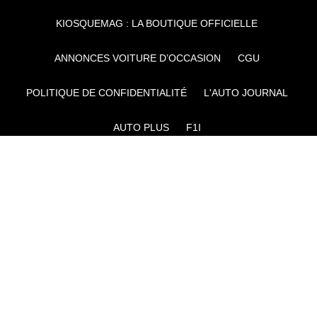
KIOSQUEMAG : LA BOUTIQUE OFFICIELLE
ANNONCES VOITURE D’OCCASION
CGU
POLITIQUE DE CONFIDENTIALITÉ
L'AUTO JOURNAL
AUTO PLUS
F1I
CE SITE APPARTIENT À REWORLD MEDIA
AUTRES THÉMATIQUES DU GROUPE :
VOYAGES
FÉMININ
INFOTAINMENT
MAISON
SPORT
SÉMINAIRES ET EVÉNEMENTIEL
TECHNOLOGIES
GAMING
ARTISANS/BTP
DIY DÉCO