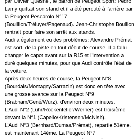
par Olivier Quesnel, le patron de Peugeot Sport: Pedro
Lamy quittait son stand et il a été percuté à l'arrière par
la Peugeot Pescarolo N°17
(Bouillion/Tréluyer/Pagenaud). Jean-Christophe Bouillon
rentrait pour faire son arrêt aux stands.
Audi a également eu des problèmes: Alexandre Prémat
est sorti de la piste en tout début de course. Il a fallu
changer le capot avant sur la R15 et l'intervention a
duré quelques minutes, pour que Audi contrôle l'état de
la voiture.
Après deux heures de course, la Peugeot N°8
(Bourdais/Montagny/Sarrazin) est donc en tête avec
une grosse avance sur la Peugeot N°9
(Brabham/Gené/Wurz), d'environ deux minutes.
L'Audi N°2 (Luhr/Rockenfeller/Werner) est troisième
devant la N°1 (Capello/Kristensen/McNish).
L'Audi N°3 (Bernhard/Dumas/Prémat), repartie 51ème,
est maintenant 14ème. La Peugeot N°7