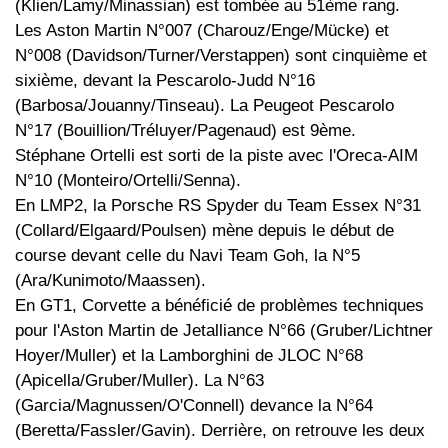
(Klien/Lamy/Minassian) est tombée au 51ème rang.
Les Aston Martin N°007 (Charouz/Enge/Mücke) et
N°008 (Davidson/Turner/Verstappen) sont cinquième et
sixième, devant la Pescarolo-Judd N°16
(Barbosa/Jouanny/Tinseau). La Peugeot Pescarolo
N°17 (Bouillion/Tréluyer/Pagenaud) est 9ème.
Stéphane Ortelli est sorti de la piste avec l'Oreca-AIM
N°10 (Monteiro/Ortelli/Senna).
En LMP2, la Porsche RS Spyder du Team Essex N°31
(Collard/Elgaard/Poulsen) mène depuis le début de
course devant celle du Navi Team Goh, la N°5
(Ara/Kunimoto/Maassen).
En GT1, Corvette a bénéficié de problèmes techniques
pour l'Aston Martin de Jetalliance N°66 (Gruber/Lichtner
Hoyer/Muller) et la Lamborghini de JLOC N°68
(Apicella/Gruber/Muller). La N°63
(Garcia/Magnussen/O'Connell) devance la N°64
(Beretta/Fassler/Gavin). Derrière, on retrouve les deux