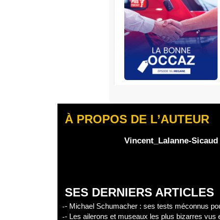
RENAULT
S’abonner
À PROPOS DE L’AUTEUR
Edisound
Flux RSS
Partager l'épisode
Vincent_Lalanne-Sicaud
Facebook
X
Linke
SES DERNIERS ARTICLES
- Michael Schumacher : ses tests méconnus pour
- Les ailerons et museaux les plus bizarres vus