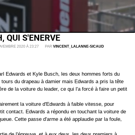
 QUI S'ENERVE
OVEMBRE 2020 À 23:27
PAR
VINCENT_LALANNE-SICAUD
arl Edwards et Kyle Busch, les deux hommes forts du
 tours du drapeau à damier mais Edwards a pris la tête
re de la voiture du leader, ce qui l'a forcé à faire un petit
airement la voiture d'Edwards à faible vitesse, pour
it contact. Edwards a répondu en touchant la voiture de
-queue. Cette passe d'arme a été applaudie par la foule,
tie de l'épreuve, et à eux deux, les deux premiers à