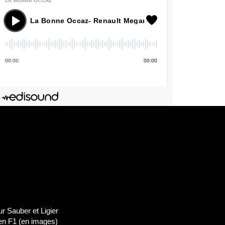
LA BONNE OCCAZ'
La Bonne Occaz- Renault Megane
00
:
00
00
:
00
Deezer
dIn
Lien de l'épisode
 Sauber et Ligier
 en F1 (en images)