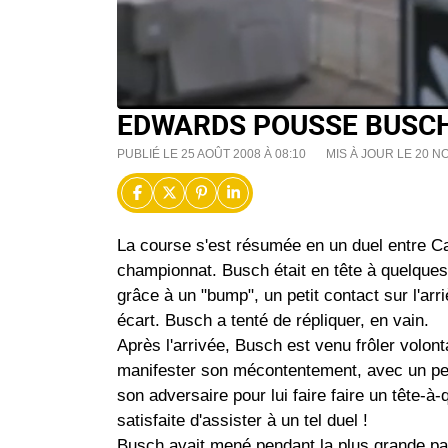
EDWARDS POUSSE BUSCH,
PUBLIÉ LE 25 AOÛT 2008 À 08:10
MIS À JOUR LE 20 N
La course s'est résumée en un duel entre C
championnat. Busch était en tête à quelques
grâce à un "bump", un petit contact sur l'arriè
écart. Busch a tenté de répliquer, en vain.
Après l'arrivée, Busch est venu frôler volont
manifester son mécontentement, avec un pet
son adversaire pour lui faire faire un tête-à
satisfaite d'assister à un tel duel !
Busch avait mené pendant la plus grande par