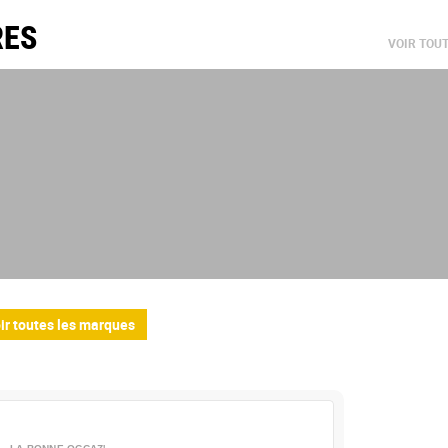
RES
VOIR TOU
ir toutes les marques