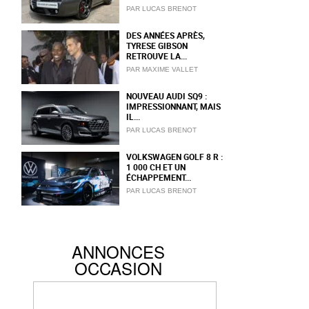
PAR LUCAS BRENOT
DES ANNÉES APRÈS,
TYRESE GIBSON
RETROUVE LA...
PAR MAXIME VALLET
NOUVEAU AUDI SQ9 :
IMPRESSIONNANT, MAIS
IL...
PAR LUCAS BRENOT
VOLKSWAGEN GOLF 8 R :
1 000 CH ET UN
ÉCHAPPEMENT...
PAR LUCAS BRENOT
ANNONCES
OCCASION