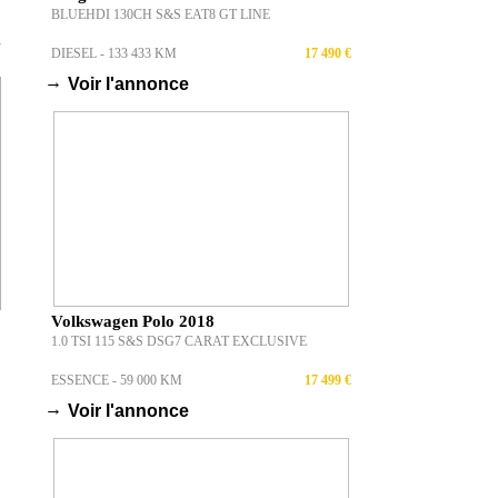
BLUEHDI 130CH S&S EAT8 GT LINE
T
DIESEL - 133 433 KM
17 490 €
→
Voir l'annonce
Volkswagen Polo 2018
1.0 TSI 115 S&S DSG7 CARAT EXCLUSIVE
ESSENCE - 59 000 KM
17 499 €
→
Voir l'annonce