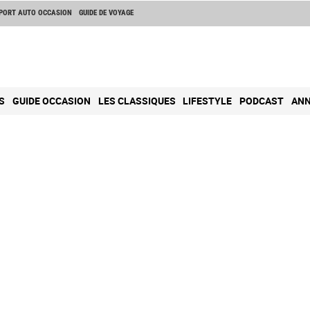
PORT AUTO OCCASION
GUIDE DE VOYAGE
S
GUIDE OCCASION
LES CLASSIQUES
LIFESTYLE
PODCAST
ANN