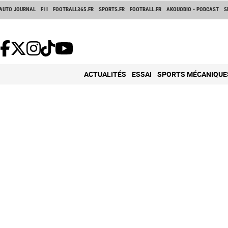
AUTO JOURNAL
F1I
FOOTBALL365.FR
SPORTS.FR
FOOTBALL.FR
AKOUODIO - PODCAST
S
ACTUALITÉS
ESSAI
SPORTS MÉCANIQUE