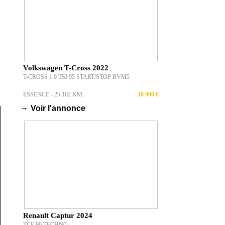
Volkswagen T-Cross 2022
T-CROSS 1.0 TSI 95 START/STOP BVM5
ESSENCE - 25 102 KM
18 990 €
→
Voir l'annonce
Renault Captur 2024
TCE 90 TECHNO