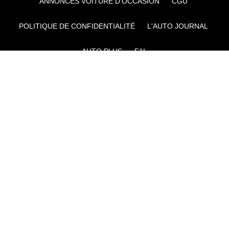
ANNONCES VOITURE D’OCCASION
CGU
POLITIQUE DE CONFIDENTIALITÉ
L'AUTO JOURNAL
AUTO PLUS
F1I
CE SITE APPARTIENT À REWORLD MEDIA
AUTRES THÉMATIQUES DU GROUPE :
VOYAGES
FÉMININ
INFOTAINMENT
MAISON
SPORT
SÉMINAIRES ET EVÉNEMENTIEL
TECHNOLOGIES
GAMING
ARTISANS/BTP
DIY DÉCO
GESTION DES COOKIES