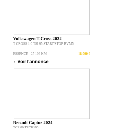
Volkswagen T-Cross 2022
T-CROSS 1.0 TSI 95 START/STOP BVM5
ESSENCE - 25 102 KM
18 990 €
→
Voir l'annonce
Renault Captur 2024
TCE 90 TECHNO