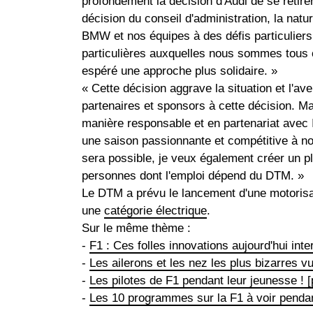
profondément la décision d'Audi de se reti
décision du conseil d'administration, la nat
BMW et nos équipes à des défis particuliers.
particulières auxquelles nous sommes tous 
espéré une approche plus solidaire. »
« Cette décision aggrave la situation et l'a
partenaires et sponsors à cette décision. Ma
manière responsable et en partenariat avec I
une saison passionnante et compétitive à no
sera possible, je veux également créer un pl
personnes dont l'emploi dépend du DTM. »
Le DTM a prévu le lancement d'une motorisa
une
catégorie électrique
.
Sur le même thème :
-
F1 : Ces folles innovations aujourd'hui inte
-
Les ailerons et les nez les plus bizarres v
-
Les pilotes de F1 pendant leur jeunesse ! [
-
Les 10 programmes sur la F1 à voir penda