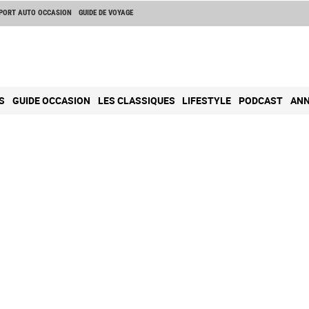
PORT AUTO OCCASION
GUIDE DE VOYAGE
S
GUIDE OCCASION
LES CLASSIQUES
LIFESTYLE
PODCAST
ANN