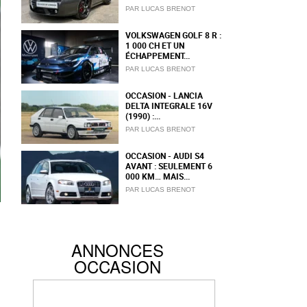
PAR LUCAS BRENOT
VOLKSWAGEN GOLF 8 R :
1 000 CH ET UN
ÉCHAPPEMENT...
PAR LUCAS BRENOT
OCCASION - LANCIA
DELTA INTEGRALE 16V
(1990) :...
PAR LUCAS BRENOT
OCCASION - AUDI S4
AVANT : SEULEMENT 6
000 KM… MAIS...
PAR LUCAS BRENOT
ANNONCES
OCCASION