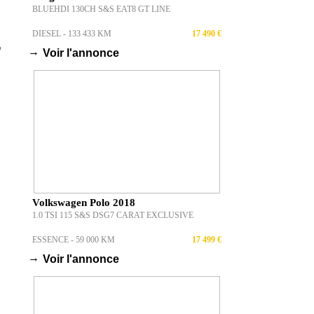
BLUEHDI 130CH S&S EAT8 GT LINE
DIESEL - 133 433 KM
17 490 €
→
Voir l'annonce
Volkswagen Polo 2018
1.0 TSI 115 S&S DSG7 CARAT EXCLUSIVE
ESSENCE - 59 000 KM
17 499 €
→
Voir l'annonce