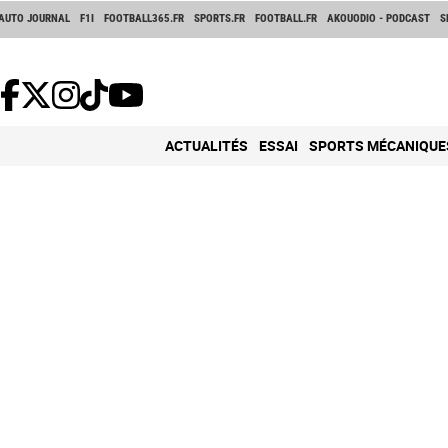
AUTO JOURNAL
F1I
FOOTBALL365.FR
SPORTS.FR
FOOTBALL.FR
AKOUODIO - PODCAST
S
ACTUALITÉS
ESSAI
SPORTS MÉCANIQUE