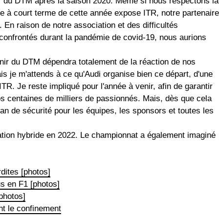
rer du DTM après la saison 2020. Même si nous respectons la
ure à court terme de cette année expose ITR, notre partenaire
 En raison de notre association et des difficultés
confrontés durant la pandémie de covid-19, nous aurions
venir du DTM dépendra totalement de la réaction de nos
is je m'attends à ce qu'Audi organise bien ce départ, d'une
TR. Je reste impliqué pour l'année à venir, afin de garantir
s centaines de milliers de passionnés. Mais, dès que cela
an de sécurité pour les équipes, les sponsors et toutes les
tion hybride en 2022. Le championnat a également imaginé
rdites [photos]
us en F1 [photos]
photos]
nt le confinement