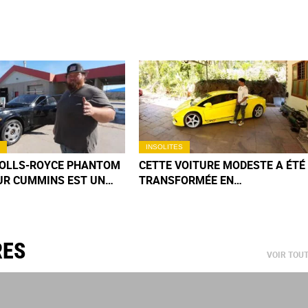
INSOLITES
ROLLS-ROYCE PHANTOM
CETTE VOITURE MODESTE A ÉTÉ
UR CUMMINS EST UN
TRANSFORMÉE EN
MÉCANIQUE QUE VOUS
LAMBORGHINI PAR UN JEUNE
EREZ PAS DE SITÔT
INDIEN
RES
VOIR TOU